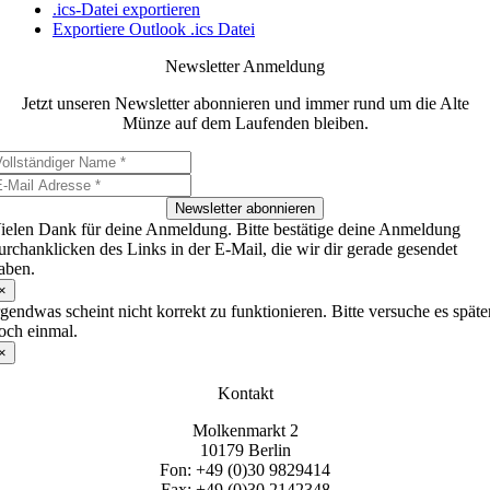
.ics-Datei exportieren
Exportiere Outlook .ics Datei
Newsletter Anmeldung
Jetzt unseren Newsletter abonnieren und immer rund um die Alte
Münze auf dem Laufenden bleiben.
Newsletter abonnieren
ielen Dank für deine Anmeldung. Bitte bestätige deine Anmeldung
urchanklicken des Links in der E-Mail, die wir dir gerade gesendet
aben.
×
rgendwas scheint nicht korrekt zu funktionieren. Bitte versuche es späte
och einmal.
×
Kontakt
Molkenmarkt 2
10179 Berlin
Fon: +49 (0)30 9829414
Fax: +49 (0)30 2142348