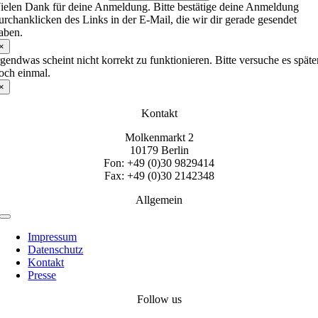
ielen Dank für deine Anmeldung. Bitte bestätige deine Anmeldung
urchanklicken des Links in der E-Mail, die wir dir gerade gesendet
aben.
×
rgendwas scheint nicht korrekt zu funktionieren. Bitte versuche es späte
och einmal.
×
Kontakt
Molkenmarkt 2
10179 Berlin
Fon: +49 (0)30 9829414
Fax: +49 (0)30 2142348
Allgemein
Toggle
Navigation
Impressum
Datenschutz
Kontakt
Presse
Follow us