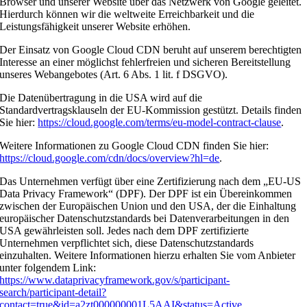
Browser und unserer Website über das Netzwerk von Google geleitet.
Hierdurch können wir die weltweite Erreichbarkeit und die
Leistungsfähigkeit unserer Website erhöhen.
Der Einsatz von Google Cloud CDN beruht auf unserem berechtigten
Interesse an einer möglichst fehlerfreien und sicheren Bereitstellung
unseres Webangebotes (Art. 6 Abs. 1 lit. f DSGVO).
Die Datenübertragung in die USA wird auf die
Standardvertragsklauseln der EU-Kommission gestützt. Details finden
Sie hier:
https://cloud.google.com/terms/eu-model-contract-clause
.
Weitere Informationen zu Google Cloud CDN finden Sie hier:
https://cloud.google.com/cdn/docs/overview?hl=de
.
Das Unternehmen verfügt über eine Zertifizierung nach dem „EU-US
Data Privacy Framework“ (DPF). Der DPF ist ein Übereinkommen
zwischen der Europäischen Union und den USA, der die Einhaltung
europäischer Datenschutzstandards bei Datenverarbeitungen in den
USA gewährleisten soll. Jedes nach dem DPF zertifizierte
Unternehmen verpflichtet sich, diese Datenschutzstandards
einzuhalten. Weitere Informationen hierzu erhalten Sie vom Anbieter
unter folgendem Link:
https://www.dataprivacyframework.gov/s/participant-
search/participant-detail?
contact=true&id=a2zt000000001L5AAI&status=Active