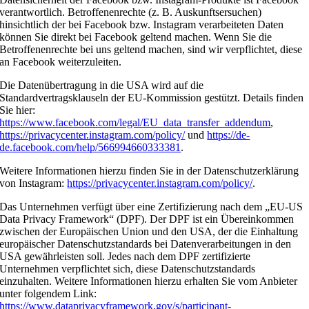
verantwortlich. Betroffenenrechte (z. B. Auskunftsersuchen)
hinsichtlich der bei Facebook bzw. Instagram verarbeiteten Daten
können Sie direkt bei Facebook geltend machen. Wenn Sie die
Betroffenenrechte bei uns geltend machen, sind wir verpflichtet, diese
an Facebook weiterzuleiten.
Die Datenübertragung in die USA wird auf die
Standardvertragsklauseln der EU-Kommission gestützt. Details finden
Sie hier:
https://www.facebook.com/legal/EU_data_transfer_addendum
,
https://privacycenter.instagram.com/policy/
und
https://de-
de.facebook.com/help/566994660333381
.
Weitere Informationen hierzu finden Sie in der Datenschutzerklärung
von Instagram:
https://privacycenter.instagram.com/policy/
.
Das Unternehmen verfügt über eine Zertifizierung nach dem „EU-US
Data Privacy Framework“ (DPF). Der DPF ist ein Übereinkommen
zwischen der Europäischen Union und den USA, der die Einhaltung
europäischer Datenschutzstandards bei Datenverarbeitungen in den
USA gewährleisten soll. Jedes nach dem DPF zertifizierte
Unternehmen verpflichtet sich, diese Datenschutzstandards
einzuhalten. Weitere Informationen hierzu erhalten Sie vom Anbieter
unter folgendem Link:
https://www.dataprivacyframework.gov/s/participant-