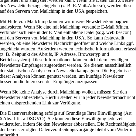
organisiert und analysiert werden kann. Wenn Sie Daten zum Zwecke
des Newsletterbezugs eingeben (z. B. E-Mail-Adresse), werden diese
auf den Servern von Mailchimp in den USA gespeichert.
Mit Hilfe von Mailchimp können wir unsere Newsletterkampagnen
analysieren. Wenn Sie eine mit Mailchimp versandte E-Mail öffnen,
verbindet sich eine in der E-Mail enthaltene Datei (sog. web-beacon)
mit den Servern von Mailchimp in den USA. So kann festgestellt
werden, ob eine Newsletter-Nachricht geöffnet und welche Links ggf.
angeklickt wurden. Außerdem werden technische Informationen erfass
(z. B. Zeitpunkt des Abrufs, IP-Adresse, Browsertyp und
Betriebssystem). Diese Informationen können nicht dem jeweiligen
Newsletter-Empfänger zugeordnet werden. Sie dienen ausschließlich
der statistischen Analyse von Newsletterkampagnen. Die Ergebnisse
dieser Analysen können genutzt werden, um künftige Newsletter
besser an die Interessen der Empfänger anzupassen.
Wenn Sie keine Analyse durch Mailchimp wollen, müssen Sie den
Newsletter abbestellen. Hierfür stellen wir in jeder Newsletternachricht
einen entsprechenden Link zur Verfügung.
Die Datenverarbeitung erfolgt auf Grundlage Ihrer Einwilligung (Art.
6 Abs. 1 lit. a DSGVO). Sie können diese Einwilligung jederzeit
widerrufen, indem Sie den Newsletter abbestellen. Die Rechtmäßigkeit
der bereits erfolgten Datenverarbeitungsvorgänge bleibt vom Widerruf
unberührt.