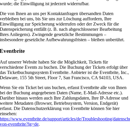
wurde; die Einwilligung ist jederzeit widerrufbar.
Die von Ihnen an uns per Kontaktanfragen übersandten Daten
verbleiben bei uns, bis Sie uns zur Löschung auffordern, Ihre
Einwilligung zur Speicherung widerrufen oder der Zweck für die
Datenspeicherung entfällt (z. B. nach abgeschlossener Bearbeitung
Ihres Anliegens). Zwingende gesetzliche Bestimmungen –
insbesondere gesetzliche Aufbewahrungsfristen – bleiben unberührt.
Eventbrite
Auf unserer Website haben Sie die Möglichkeit, Tickets für
verschiedene Events zu buchen. Die Buchung der Tickets erfolgt über
das Ticketbuchungssystem Eventbrite. Anbieter ist die Eventbrite, Inc.,
Delaware, 155 5th Street, Floor 7, San Francisco, CA 94103, USA.
Wenn Sie ein Ticket bei uns buchen, erfasst Eventbrite alle von Ihnen
bei der Buchung angegebenen Daten (Name, E-Mail-Adresse etc.).
Darüber hinaus werden auch Ihre Zahlungsdaten, Ihre IP-Adresse und
weitere Metadaten (Browser, Betriebssystem, Version, Endgerät)
erfasst. Die Datenschutzerklärung von Eventbrite können Sie hier
einsehen:
https://www.eventbrite.de/support/articles/de/Troubleshooting/datenschu
von-eventbrite?lg=de
.