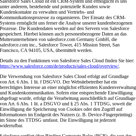
Salesforce Sales Cloud ist ein CRM-System und ermöglicht es uns
unter anderem, bestehende und potenzielle Kunden sowie
Kundenkontakte zu verwalten und Vertriebs- und
Kommunikationsprozesse zu organisieren. Der Einsatz des CRM-
Systems ermöglicht uns ferner die Analyse unserer kundenbezogenen
Prozesse. Die Kundendaten werden auf den Servern von Salesforce
gespeichert. Hierbei können auch personenbezogene Daten an das
Mutterunternehmen von salesforce.com Germany GmbH, die
salesforce.com inc., Salesforce Tower, 415 Mission Street, San
Francisco, CA 94105, USA, übermittelt werden.
Details zu den Funktionen von Salesforce Sales Cloud finden Sie hier:
https://www.salesforce.com/de/products/sales-cloud/overview/
.
Die Verwendung von Salesforce Sales Cloud erfolgt auf Grundlage
von Art. 6 Abs. 1 lit. f DSGVO. Der Websitebetreiber hat ein
berechtigtes Interesse an einer möglichst effizienten Kundenverwaltun
und Kundenkommunikation. Sofern eine entsprechende Einwilligung
abgefragt wurde, erfolgt die Verarbeitung ausschließlich auf Grundlage
von Art. 6 Abs. 1 lit. a DSGVO und § 25 Abs. 1 TTDSG, soweit die
Einwilligung die Speicherung von Cookies oder den Zugriff auf
Informationen im Endgerät des Nutzers (z. B. Device-Fingerprinting)
im Sinne des TTDSG umfasst. Die Einwilligung ist jederzeit
widerrufbar.
Salesforce verfügt über Binding Corporate Rules (BCR), die von der