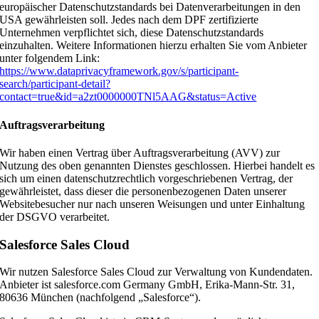
europäischer Datenschutzstandards bei Datenverarbeitungen in den
USA gewährleisten soll. Jedes nach dem DPF zertifizierte
Unternehmen verpflichtet sich, diese Datenschutzstandards
einzuhalten. Weitere Informationen hierzu erhalten Sie vom Anbieter
unter folgendem Link:
https://www.dataprivacyframework.gov/s/participant-
search/participant-detail?
contact=true&id=a2zt0000000TNl5AAG&status=Active
Auftragsverarbeitung
Wir haben einen Vertrag über Auftragsverarbeitung (AVV) zur
Nutzung des oben genannten Dienstes geschlossen. Hierbei handelt es
sich um einen datenschutzrechtlich vorgeschriebenen Vertrag, der
gewährleistet, dass dieser die personenbezogenen Daten unserer
Websitebesucher nur nach unseren Weisungen und unter Einhaltung
der DSGVO verarbeitet.
Salesforce Sales Cloud
Wir nutzen Salesforce Sales Cloud zur Verwaltung von Kundendaten.
Anbieter ist salesforce.com Germany GmbH, Erika-Mann-Str. 31,
80636 München (nachfolgend „Salesforce“).