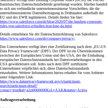
französischen Datenschutzbehörde genehmigt wurden. Hierbei handelt
es sich um verbindliche unternehmensinterne Vorschriften, die die
unternehmensinterne Datenübertragung in Drittstaaten außerhalb der
EU und des EWR legitimieren. Details finden Sie hier:
https://www.salesforce.com/de/blog/2020/07/die-binding-corporate-
rules-von-salesforce-erfuellen-hoechste-da.html
.
Details entnehmen Sie der Datenschutzerklärung von Salesforce:
https://www.salesforce.com/de/company/privacy/
.
Das Unternehmen verfügt über eine Zertifizierung nach dem „EU-US
Data Privacy Framework“ (DPF). Der DPF ist ein Übereinkommen
zwischen der Europäischen Union und den USA, der die Einhaltung
europäischer Datenschutzstandards bei Datenverarbeitungen in den
USA gewährleisten soll. Jedes nach dem DPF zertifizierte
Unternehmen verpflichtet sich, diese Datenschutzstandards
einzuhalten. Weitere Informationen hierzu erhalten Sie vom Anbieter
unter folgendem Link:
https://www.dataprivacyframework.gov/s/participant-
search/participant-detail?
contact=true&id=a2zt0000000KzLyAAK&status=Active
Auftragsverarbeitung