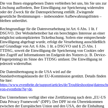
Die von Ihnen eingegebenen Daten verbleiben bei uns, bis Sie uns zur
Löschung auffordern, Ihre Einwilligung zur Speicherung widerrufen
oder der Zweck für die Datenspeicherung entfällt. Zwingende
gesetzliche Bestimmungen – insbesondere Aufbewahrungsfristen –
bleiben unberührt.
Rechtsgrundlage für die Datenverarbeitung ist Art. 6 Abs. 1 lit. f
DSGVO. Der Websitebetreiber hat ein berechtigtes Interesse an einer
möglichst unkomplizierten Ticketbuchung. Sofern eine entsprechende
Einwilligung abgefragt wurde, erfolgt die Verarbeitung ausschließlich
auf Grundlage von Art. 6 Abs. 1 lit. a DSGVO und § 25 Abs. 1
TTDSG, soweit die Einwilligung die Speicherung von Cookies oder
den Zugriff auf Informationen im Endgerät des Nutzers (z. B. Device-
Fingerprinting) im Sinne des TTDSG umfasst. Die Einwilligung ist
jederzeit widerrufbar.
Die Datenübertragung in die USA wird auf die
Standardvertragsklauseln der EU-Kommission gestützt. Details finden
Sie hier:
https://www.eventbrite.de/support/articles/de/Troubleshooting/datenschu
von-eventbrite?lg=de
.
Das Unternehmen verfügt über eine Zertifizierung nach dem „EU-US
Data Privacy Framework“ (DPF). Der DPF ist ein Übereinkommen
zwischen der Europäischen Union und den USA, der die Einhaltung