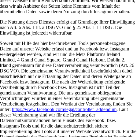
dieser Website Ihrem Benutzerkonto zuordnen. Wir weisen darauf hin,
dass wir als Anbieter der Seiten keine Kenntnis vom Inhalt der
übermittelten Daten sowie deren Nutzung durch Instagram erhalten.
Die Nutzung dieses Dienstes erfolgt auf Grundlage Ihrer Einwilligung
nach Art. 6 Abs. 1 lit. a DSGVO und § 25 Abs. 1 TTDSG. Die
Einwilligung ist jederzeit widerrufbar.
Soweit mit Hilfe des hier beschriebenen Tools personenbezogene
Daten auf unserer Website erfasst und an Facebook bzw. Instagram
weitergeleitet werden, sind wir und die Meta Platforms Ireland
Limited, 4 Grand Canal Square, Grand Canal Harbour, Dublin 2,
Irland gemeinsam für diese Datenverarbeitung verantwortlich (Art. 26
DSGVO). Die gemeinsame Verantwortlichkeit beschränkt sich dabei
ausschließlich auf die Erfassung der Daten und deren Weitergabe an
Facebook bzw. Instagram. Die nach der Weiterleitung erfolgende
Verarbeitung durch Facebook bzw. Instagram ist nicht Teil der
gemeinsamen Verantwortung. Die uns gemeinsam obliegenden
Verpflichtungen wurden in einer Vereinbarung über gemeinsame
Verarbeitung festgehalten. Den Wortlaut der Vereinbarung finden Sie
unter:
https://www.facebook.com/legal/controller_addendum
. Laut
dieser Vereinbarung sind wir für die Erteilung der
Datenschutzinformationen beim Einsatz des Facebook- bzw.
Instagram-Tools und für die datenschutzrechtlich sichere
Implementierung des Tools auf unserer Website verantwortlich. Für die
Datensicherheit der Facebook bzw. Instagram-Produkte ist Facebook