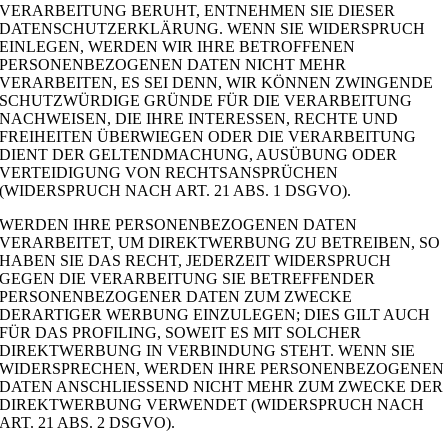
VERARBEITUNG BERUHT, ENTNEHMEN SIE DIESER
DATENSCHUTZERKLÄRUNG. WENN SIE WIDERSPRUCH
EINLEGEN, WERDEN WIR IHRE BETROFFENEN
PERSONENBEZOGENEN DATEN NICHT MEHR
VERARBEITEN, ES SEI DENN, WIR KÖNNEN ZWINGENDE
SCHUTZWÜRDIGE GRÜNDE FÜR DIE VERARBEITUNG
NACHWEISEN, DIE IHRE INTERESSEN, RECHTE UND
FREIHEITEN ÜBERWIEGEN ODER DIE VERARBEITUNG
DIENT DER GELTENDMACHUNG, AUSÜBUNG ODER
VERTEIDIGUNG VON RECHTSANSPRÜCHEN
(WIDERSPRUCH NACH ART. 21 ABS. 1 DSGVO).
WERDEN IHRE PERSONENBEZOGENEN DATEN
VERARBEITET, UM DIREKTWERBUNG ZU BETREIBEN, SO
HABEN SIE DAS RECHT, JEDERZEIT WIDERSPRUCH
GEGEN DIE VERARBEITUNG SIE BETREFFENDER
PERSONENBEZOGENER DATEN ZUM ZWECKE
DERARTIGER WERBUNG EINZULEGEN; DIES GILT AUCH
FÜR DAS PROFILING, SOWEIT ES MIT SOLCHER
DIREKTWERBUNG IN VERBINDUNG STEHT. WENN SIE
WIDERSPRECHEN, WERDEN IHRE PERSONENBEZOGENEN
DATEN ANSCHLIESSEND NICHT MEHR ZUM ZWECKE DER
DIREKTWERBUNG VERWENDET (WIDERSPRUCH NACH
ART. 21 ABS. 2 DSGVO).