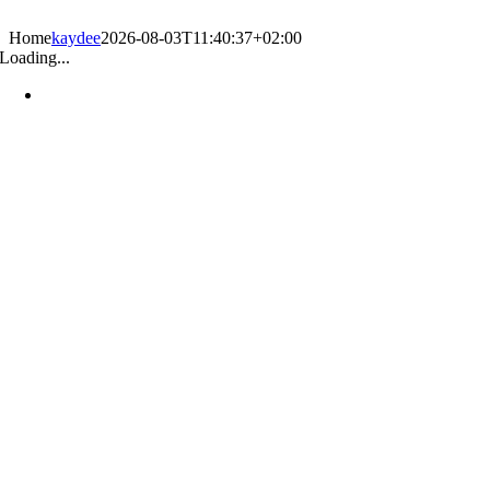
Zum
Inhalt
Home
kaydee
2026-08-03T11:40:37+02:00
springen
Loading...