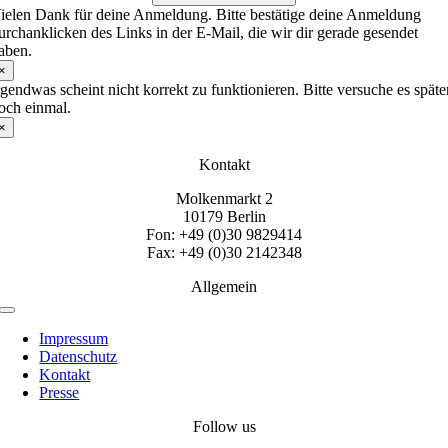
ielen Dank für deine Anmeldung. Bitte bestätige deine Anmeldung
urchanklicken des Links in der E-Mail, die wir dir gerade gesendet
aben.
×
rgendwas scheint nicht korrekt zu funktionieren. Bitte versuche es späte
och einmal.
×
Kontakt
Molkenmarkt 2
10179 Berlin
Fon: +49 (0)30 9829414
Fax: +49 (0)30 2142348
Allgemein
Toggle
Navigation
Impressum
Datenschutz
Kontakt
Presse
Follow us