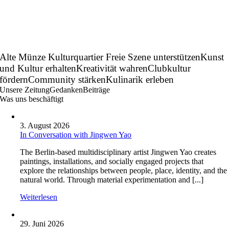
Alte Münze Kulturquartier
Freie Szene unterstützen
Kunst
und Kultur erhalten
Kreativität wahren
Clubkultur
fördern
Community stärken
Kulinarik erleben
Unsere
Zeitung
Gedanken
Beiträge
Was uns beschäftigt
3. August 2026
In Conversation with Jingwen Yao
The Berlin-based multidisciplinary artist Jingwen Yao creates
paintings, installations, and socially engaged projects that
explore the relationships between people, place, identity, and the
natural world. Through material experimentation and [...]
Weiterlesen
29. Juni 2026