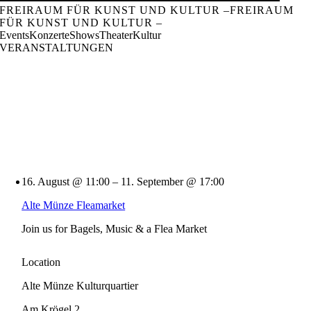
FREIRAUM FÜR KUNST UND KULTUR –
FREIRAUM
FÜR KUNST UND KULTUR –
Events
Konzerte
Shows
Theater
Kultur
VERANSTALTUNGEN
16. August @ 11:00 – 11. September @ 17:00
Alte Münze Fleamarket
Join us for Bagels, Music & a Flea Market
Location
Alte Münze Kulturquartier
Am Krögel 2