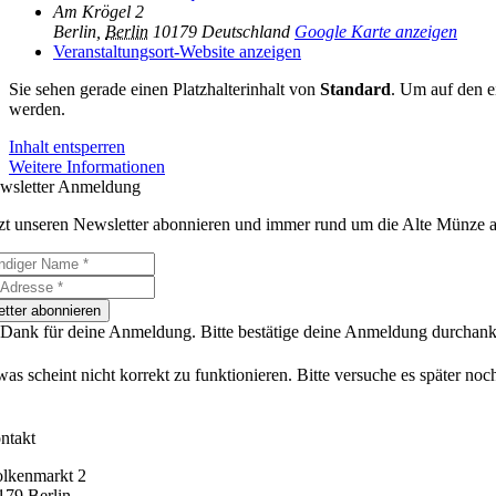
Am Krögel 2
Berlin
,
Berlin
10179
Deutschland
Google Karte anzeigen
Veranstaltungsort-Website anzeigen
Sie sehen gerade einen Platzhalterinhalt von
Standard
. Um auf den ei
werden.
Inhalt entsperren
Weitere Informationen
wsletter Anmeldung
tzt unseren Newsletter abonnieren und immer rund um die Alte Münze 
tter abonnieren
 Dank für deine Anmeldung. Bitte bestätige deine Anmeldung durchankli
as scheint nicht korrekt zu funktionieren. Bitte versuche es später noc
ntakt
lkenmarkt 2
179 Berlin