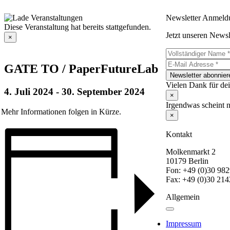
Zum
Inhalt
Newsletter Anmeld
springen
Diese Veranstaltung hat bereits stattgefunden.
Jetzt unseren News
×
GATE TO / PaperFutureLab
Newsletter abonnier
Vielen Dank für dei
4. Juli 2024
-
30. September 2024
×
Irgendwas scheint n
Mehr Informationen folgen in Kürze.
×
Kontakt
Molkenmarkt 2
10179 Berlin
Fon: +49 (0)30 98
Fax: +49 (0)30 21
Allgemein
Toggle
Navigation
Impressum