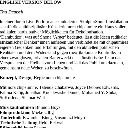
ENGLISH VERSION BELOW
Text Deutsch
In einer durch Live-Performance animierten SkulpturSound-Installatio
schafft die antidisziplinäre Künstlerin nora chipaumire ein Haus voller
radikaler, partizipativer Möglichkeiten für Dekolonisation.
‘Dambudzo’, was auf Shona ‘Ärger’ bedeutet, lässt die Ideen radikaler
afrikanischer Denker*innen aufleben und verbindet sie mit chipaumire
eigenen Gedanken und Erfahrungen, mit den aktuellen politischen
Realitäten und dem Widerstand gegen (neo-)koloniale Kontrolle. In
einer zwanglosen, privaten Bar erweckt das künstlerische Team das
Versprechen der Freiheit zum Leben und lädt das Publikum dazu ein,
gemeinsam neue Welten zu beschwören.
Konzept, Design, Regie
nora chipaumire
Mit
nora chipaumire, Tatenda Chabarwa, Joyce Delores Edwards,
Fatima Katiji, Jonathan Kudakwashe Daniel, Mohamed Y. Shika,
SoKo Jena, Shamar Watt
Musikaufnahmen
Bhundu Boys
Filmproduktion
Mieke Ulfig
Tontechnik
Kwamina Biney, Vusumuzi Moyo
Technische Leitung
Heidi Eckwall
Bühnenbild
Irene Pätzug