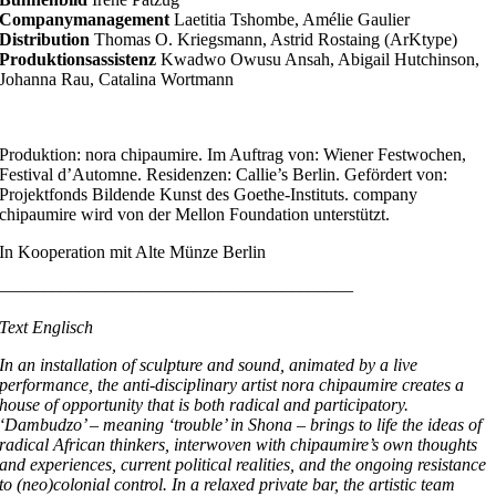
Companymanagement
Laetitia Tshombe, Amélie Gaulier
Distribution
Thomas O. Kriegsmann, Astrid Rostaing (ArKtype)
Produktionsassistenz
Kwadwo Owusu Ansah, Abigail Hutchinson,
Johanna Rau, Catalina Wortmann
Produktion: nora chipaumire. Im Auftrag von: Wiener Festwochen,
Festival d’Automne. Residenzen: Callie’s Berlin. Gefördert von:
Projektfonds Bildende Kunst des Goethe-Instituts. company
chipaumire wird von der Mellon Foundation unterstützt.
In Kooperation mit Alte Münze Berlin
––––––––––––––––––––––––––––––––––––––––
Text Englisch
In an installation of sculpture and sound, animated by a live
performance, the anti-disciplinary artist nora chipaumire creates a
house of opportunity that is both radical and participatory.
‘Dambudzo’ – meaning ‘trouble’ in Shona – brings to life the ideas of
radical African thinkers, interwoven with chipaumire’s own thoughts
and experiences, current political realities, and the ongoing resistance
to (neo)colonial control. In a relaxed private bar, the artistic team