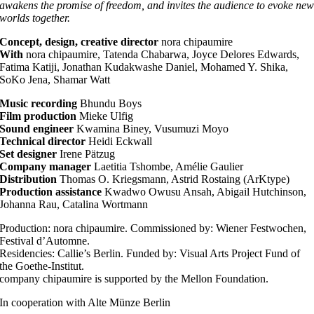
awakens the promise of freedom, and invites the audience to evoke ne
worlds together.
Concept, design, creative director
nora chipaumire
With
nora chipaumire, Tatenda Chabarwa, Joyce Delores Edwards,
Fatima Katiji, Jonathan Kudakwashe Daniel, Mohamed Y. Shika,
SoKo Jena, Shamar Watt
Music recording
Bhundu Boys
Film p
roduction
Mieke Ulfig
Sound e
ngineer
Kwamina Biney, Vusumuzi Moyo
Technical d
irector
Heidi Eckwall
Set designer
Irene Pätzug
Company manager
Laetitia Tshombe, Amélie Gaulier
Distribution
Thomas O. Kriegsmann, Astrid Rostaing (ArKtype)
Production a
ssistance
Kwadwo Owusu Ansah, Abigail Hutchinson,
Johanna Rau, Catalina Wortmann
Production: nora chipaumire. Commissioned by: Wiener Festwochen,
Festival d’Automne.
Residencies: Callie’s Berlin. Funded by: Visual Arts Project Fund of
the Goethe-Institut.
company chipaumire is supported by the Mellon Foundation.
In cooperation with Alte Münze Berlin