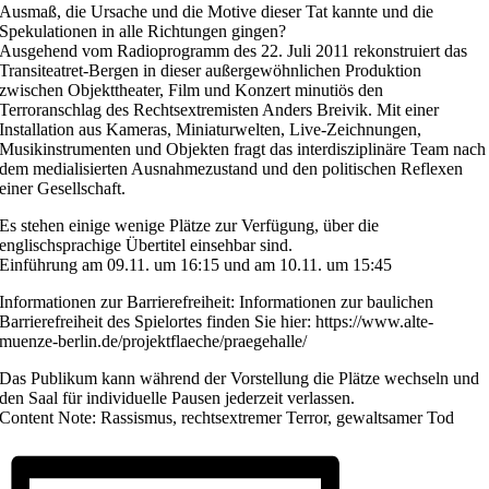
Ausmaß, die Ursache und die Motive dieser Tat kannte und die
Spekulationen in alle Richtungen gingen?
Ausgehend vom Radioprogramm des 22. Juli 2011 rekonstruiert das
Transiteatret-Bergen in dieser außergewöhnlichen Produktion
zwischen Objekttheater, Film und Konzert minutiös den
Terroranschlag des Rechtsextremisten Anders Breivik. Mit einer
Installation aus Kameras, Miniaturwelten, Live-Zeichnungen,
Musikinstrumenten und Objekten fragt das interdisziplinäre Team nach
dem medialisierten Ausnahmezustand und den politischen Reflexen
einer Gesellschaft.
Es stehen einige wenige Plätze zur Verfügung, über die
englischsprachige Übertitel einsehbar sind.
Einführung am 09.11. um 16:15 und am 10.11. um 15:45
Informationen zur Barrierefreiheit: Informationen zur baulichen
Barrierefreiheit des Spielortes finden Sie hier: https://www.alte-
muenze-berlin.de/projektflaeche/praegehalle/
Das Publikum kann während der Vorstellung die Plätze wechseln und
den Saal für individuelle Pausen jederzeit verlassen.
Content Note: Rassismus, rechtsextremer Terror, gewaltsamer Tod