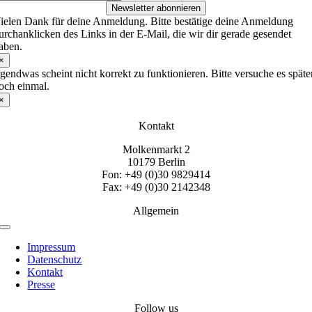
Newsletter abonnieren
ielen Dank für deine Anmeldung. Bitte bestätige deine Anmeldung
urchanklicken des Links in der E-Mail, die wir dir gerade gesendet
aben.
×
rgendwas scheint nicht korrekt zu funktionieren. Bitte versuche es späte
och einmal.
×
Kontakt
Molkenmarkt 2
10179 Berlin
Fon: +49 (0)30 9829414
Fax: +49 (0)30 2142348
Allgemein
Toggle
Navigation
Impressum
Datenschutz
Kontakt
Presse
Follow us